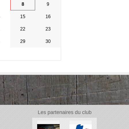
8
9
4
15
16
1
22
23
8
29
30
Les partenaires du club