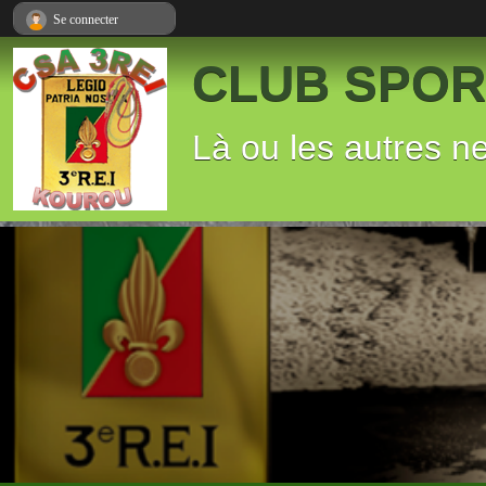
Panneau de gestion des cookies
Se connecter
CLUB SPORT
Là ou les autres n