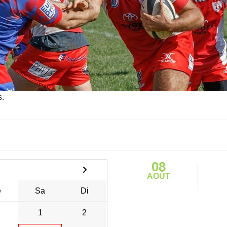
.
08
AOÛT
e
Sa
Di
1
2