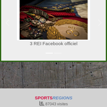
Précedent
Suiv
3 REI Facebook officiel
SPORTS
REGIONS
87043
visites